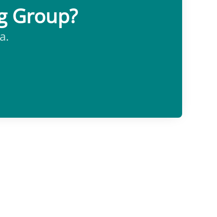
ng Group?
a.