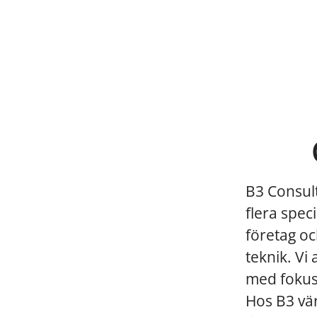
B3 Consul
flera spec
företag oc
teknik. Vi
med fokus 
Hos B3 vär