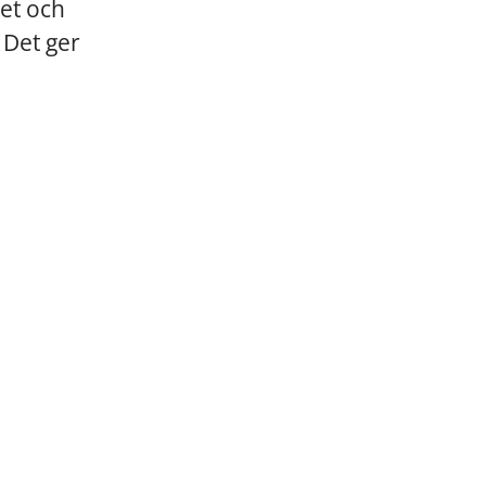
het och
 Det ger
h