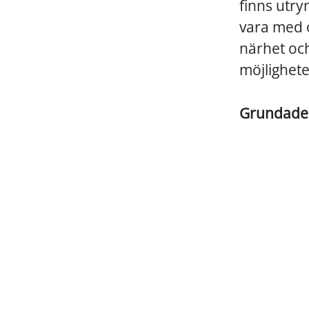
finns utry
vara med o
närhet och
möjlighet
Grundad