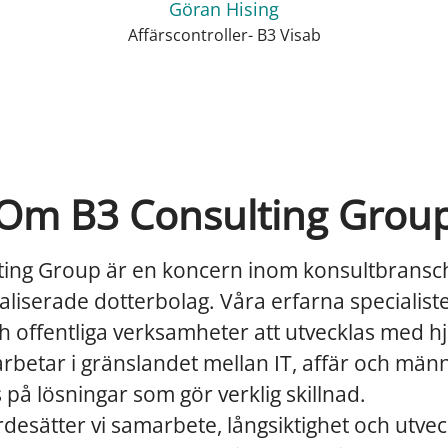
Göran Hising
Affärscontroller- B3 Visab
Om B3 Consulting Grou
ting Group är en koncern inom konsultbrans
ialiserade dotterbolag. Våra erfarna specialist
h offentliga verksamheter att utvecklas med hj
 arbetar i gränslandet mellan IT, affär och män
på lösningar som gör verklig skillnad.
desätter vi samarbete, långsiktighet och utvec