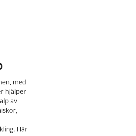
p
chen, med
er hjälper
älp av
niskor,
kling. Här