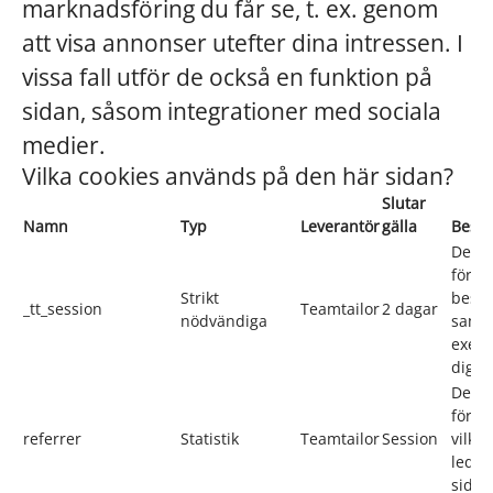
marknadsföring du får se, t. ex. genom
att visa annonser utefter dina intressen. I
vissa fall utför de också en funktion på
sidan, såsom integrationer med sociala
medier.
Vilka cookies används på den här sidan?
Slutar
Namn
Typ
Leverantör
gälla
Beskr
Denna
för a
Strikt
besök
_tt_session
Teamtailor
2 dagar
nödvändiga
samma
exemp
dig i
Denna
för at
referrer
Statistik
Teamtailor
Session
vilke
leder
sidan