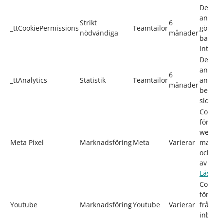
Den h
använ
Strikt
6
_ttCookiePermissions
Teamtailor
gömm
nödvändiga
månader
banne
inter
Den h
använ
6
_ttAnalytics
Statistik
Teamtailor
analy
månader
besök
sidan
Cooki
för at
webbl
Meta Pixel
Marknadsföring
Meta
Varierar
markn
och t
av sid
Läs m
Cooki
för a
Youtube
Marknadsföring
Youtube
Varierar
från 
inbäd