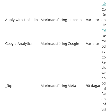
Läs m
Cooki
för at
Apply with Linkedin
Marknadsföring
Linkedin
Varierar
ansö
Linke
mer
Dessa
för m
Google Analytics
Marknadsföring
Google
Varierar
och t
av si
Cooki
Faceb
visas
webb
anvä
och s
_fbp
Marknadsföring
Meta
90 dagar
infor
Faceb
anvä
infor
visa 