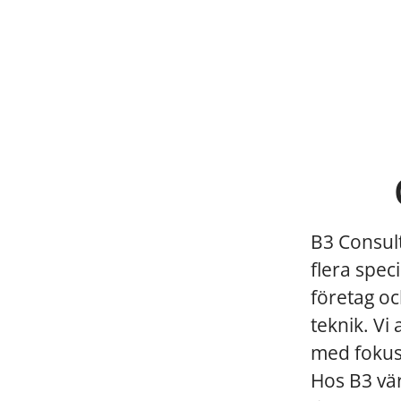
B3 Consul
flera spec
företag oc
teknik. Vi
med fokus 
Hos B3 vär