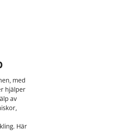
p
chen, med
er hjälper
älp av
niskor,
kling. Här