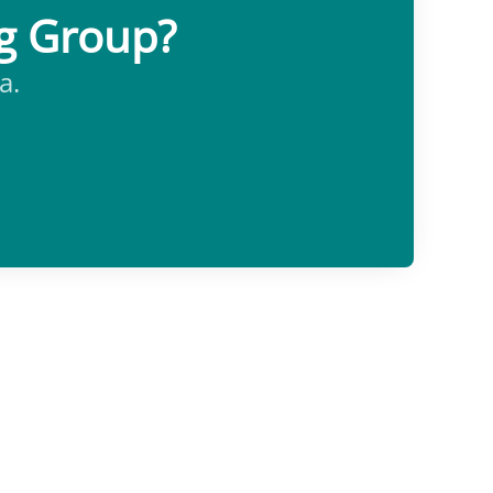
ng Group?
a.