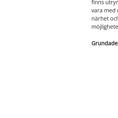
finns utry
vara med o
närhet och
möjlighet
Grundad