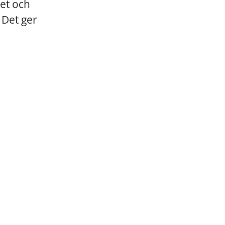
het och
 Det ger
h