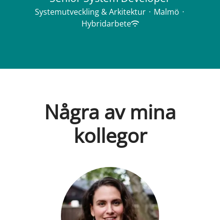
Systemutveckling & Arkitektur
·
Malmö
·
Hybridarbete
Några av mina
kollegor