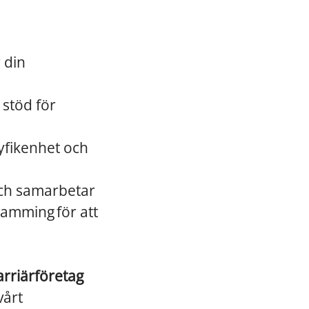
 din
 stöd för
yfikenhet och
och samarbetar
amming för att
arriärföretag
vårt