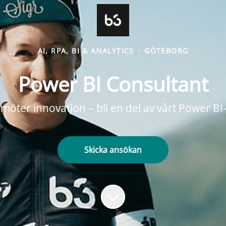
AI, RPA, BI & ANALYTICS
·
GÖTEBORG
Power BI Consultant
möter innovation – bli en del av vårt Power B
Skicka ansökan