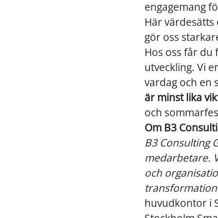
engagemang för
Här värdesätts o
gör oss starkar
Hos oss får du 
utveckling. Vi 
vardag och en s
är minst lika vi
och sommarfeste
Om B3 Consult
B3 Consulting G
medarbetare. Vi
och organisatio
transformation
huvudkontor i 