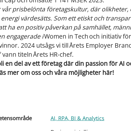
l Cap och omsatte 1 141 MSEK 2023.
r vår prisbelönta företagskultur, där olikheter
nergi värdesätts. Som ett etiskt och transpar
r att ha en positiv påverkan på samhället, männ
ven engagerade i
Women in Tech och initiativ för 
vinnor. 2024 utsågs vi till Årets Employer Bran
 vann titeln Årets HR-chef.
li en del av ett företag där din passion för AI 
Läs mer om oss och våra möjligheter här!
etensområde
AI, RPA, BI & Analytics