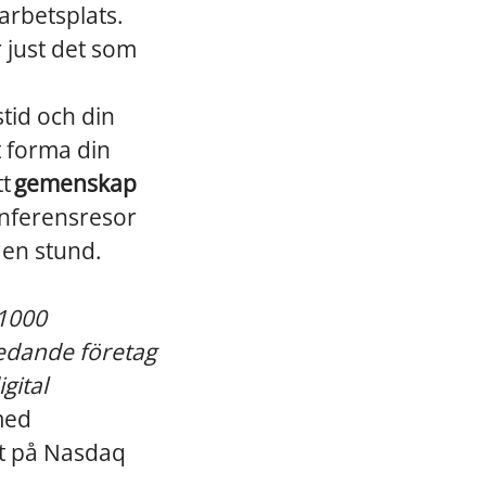
arbetsplats.
r just det som
stid och din
att forma din
tt
gemenskap
konferensresor
 en stund.
 1000
ledande företag
gital
 med
at på Nasdaq