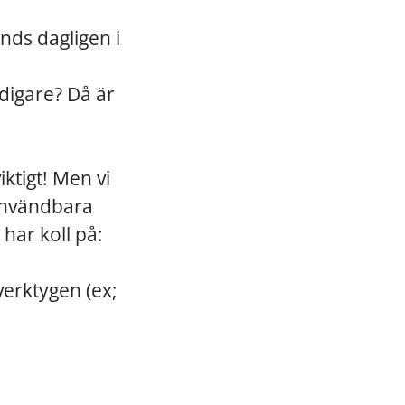
ds dagligen i
digare? Då är
ktigt! Men vi
 användbara
har koll på:
verktygen (ex;