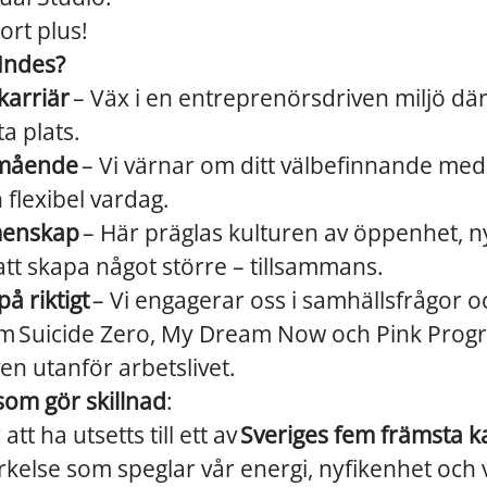
tort plus!
 Indes?
karriär
– Väx i en entreprenörsdriven miljö där
a plats.
lmående
– Vi värnar om ditt välbefinnande med
 flexibel vardag.
menskap
– Här präglas kulturen av öppenhet, n
att skapa något större – tillsammans.
på riktigt
– Vi engagerar oss i samhällsfrågor 
som Suicide Zero, My Dream Now och Pink Progr
en utanför arbetslivet.
som gör skillnad
:
 att ha utsetts till ett av
Sveriges fem främsta k
kelse som speglar vår energi, nyfikenhet och 