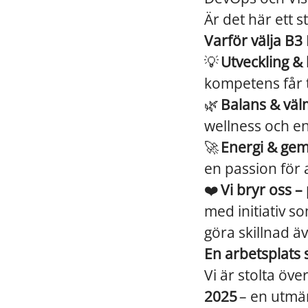
Är det här ett s
Varför välja B3
💡
Utveckling & 
kompetens får t
🌿
Balans & vä
wellness och en
🚀
Energi & ge
en passion för 
❤️
Vi bryr oss – 
med initiativ 
göra skillnad äv
En arbetsplats 
Vi är stolta över
2025
– en utmär