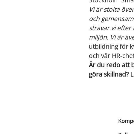
Stockholm Smal
Vi är stolta öve
och gemensam e
strävar vi efte
miljön. Vi är ä
utbildning för k
och vår HR-chef
Är du redo att b
göra skillnad? 
Komp