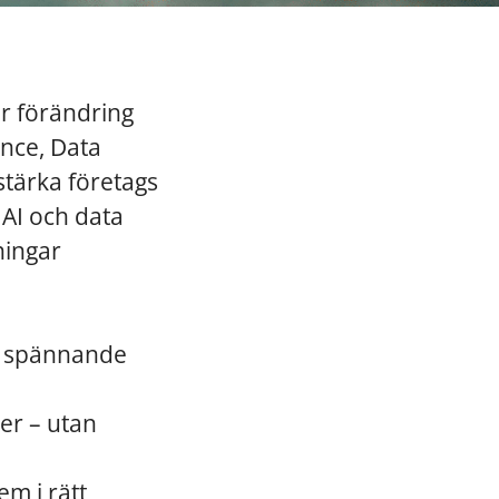
er förändring
ence, Data
stärka företags
 AI och data
ningar
st spännande
er – utan
m i rätt