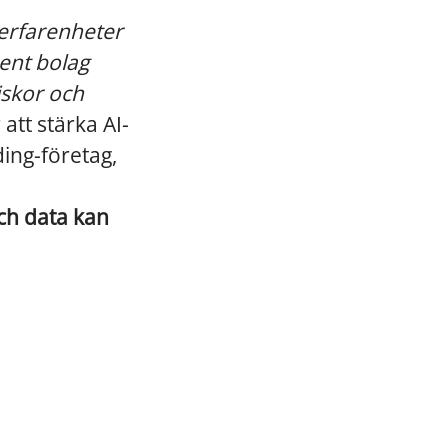
, erfarenheter
ent bolag
iskor och
att stärka AI-
ding-företag,
och data kan