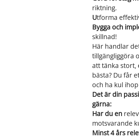
riktning.
U
tforma effekt
Bygga och impl
skillnad!
Här handlar det
tillgängliggöra 
att tänka stort
bästa? Du får e
och ha kul iho
Det är din pass
gärna:
Har du en
relev
motsvarande ku
Minst 4 års rel