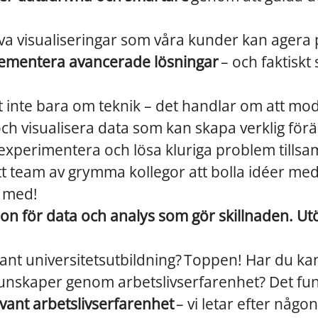
iva visualiseringar som våra kunder kan agera 
ementera avancerade lösningar
– och faktiskt
 inte bara om teknik – det handlar om att mod
och visualisera data som kan skapa verklig förän
, experimentera och lösa kluriga problem till
tt team av grymma kollegor att bolla idéer med,
p med!
ion för
data och analys som gör skillnaden. Utö
ant universitetsutbildning? Toppen! Har du ka
nskaper genom arbetslivserfarenhet? Det funk
evant arbetslivserfarenhet
– vi letar efter någo