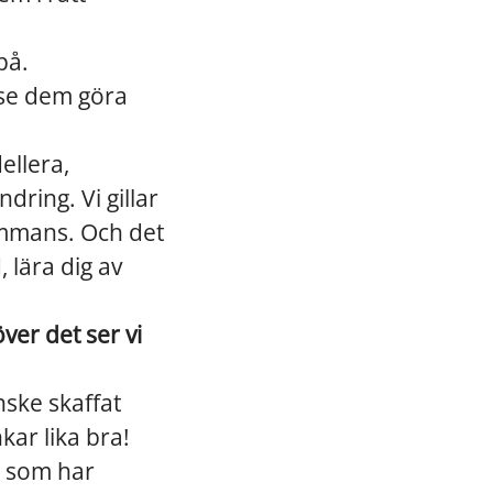
på.
 se dem göra
ellera,
dring. Vi gillar
sammans. Och det
 lära dig av
ver det ser vi
nske skaffat
ar lika bra!
n som har