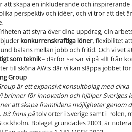
 att skapa en inkluderande och inspirerande 
lika perspektiv och idéer, och vi tror att det ä
e.
friheten att styra över dina uppdrag, din arbet
erbjuder
konkurrenskraftiga löner
, flexibilitet 
und balans mellan jobb och fritid. Och vi vet a
ktigt som teknik
– därför satsar vi på allt från 
r till sköna AW:s där vi kan släppa jobbet för
ing Group
roup är ett expansivt konsultbolag med cirka
 brinner för innovation och hjälper Sveriges 
ner att skapa framtidens möjligheter genom di
. B3 finns på
tolv orter i Sverige samt i Polen,
Stockholm. Bolaget grundades 2003, är noter