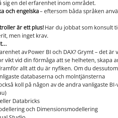
å sig en del erfarenhet inom området.
ka och engelska
– eftersom båda språken använ
roller är ett plus!
Har du jobbat som konsult ti
rit, men inget krav.
...
arenhet av Power BI och DAX? Grymt – det är vi
or vikt vid din förmåga att se helheten, skapa
ramför allt att du är nyfiken. Om du dessutom 
nligaste databaserna och molntjänsterna
ckså koll på någon av de andra vanligaste BI-
au)
ller Databricks
dellering och Dimensionsmodellering
ual Studio.