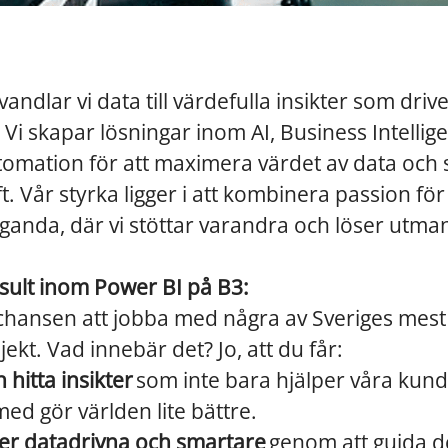
andlar vi data till värdefulla insikter som driv
 Vi skapar lösningar inom AI, Business Intellig
omation för att maximera värdet av data och 
. Vår styrka ligger i att kombinera passion för
ganda, där vi stöttar varandra och löser utma
sult inom Power BI på B3:
 chansen att jobba med några av Sveriges me
ekt. Vad innebär det? Jo, att du får:
 hitta insikter
som inte bara hjälper våra kund
med gör världen lite bättre.
er datadrivna och smartare
genom att guida de