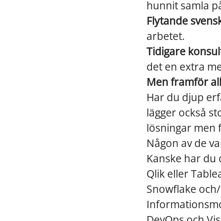
hunnit samla p
Flytande svens
arbetet.
Tidigare konsult
det en extra me
Men framför allt
Har du djup erf
lägger också st
lösningar men f
Någon av de va
Kanske har du o
Qlik eller Table
Snowflake och/e
Informationsmo
DevOps och Vis